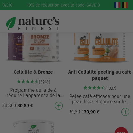
 SAVE10
%
10% de réduction avec le code: SAVE10
50%
50%
Cellulite & Bronze
Anti Cellulite peeling au café
paquet
(3943)
(1037)
Programme qui aide à
réduire l'apparence de la
Pelee café efficace pour une
cellulite¹ et contribue à une
peau lisse et douce sur les
61,80
€
30,89
€
pigmentation normale de la
cuisses et les jambes
peau⁷ Cellulite…
61,80
€
30,90
€
Combine café et sel de
l'Himalaya pour u…