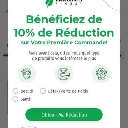
Bénéficiez de
Bikini Body
Cellulite PRO
10% de Réduction
(41681)
(3183)
Pack 4-en-1 pour une
ProGarcinia™ avec 60 %
sur Votre Première Commande!
transformation rapide du
d’acide hydroxycitrique
corps – prêt(e) pour la plage
contribue à réduire
Mais avant cela, dites-nous quel type
119,69
€
49,97
€
29,90
€
! Pour la perte de poids², la
l’accumulation de graisses²
de produits vous intéresse le plus
réduction de …
dans le corps Aide à réd…
50%
pop up interest
Beauté
Détox/Perte de Poids
Santé
Obtenir Ma Réduction
Cellulite PRO paquet