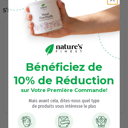
S’inscrire
Adresse e-mail
Un lien permettant de définir un nouveau mot de passe sera
envoyé à votre adresse e-mail.
Bénéficiez de
Vos données personnelles seront utilisées pour améliorer votre
expérience sur ce site, gérer l’accès à votre compte et remplir
d’autres objectifs tels que décrits dans notre
politique de
10% de Réduction
confidentialité
.
sur Votre Première Commande!
S’inscrire
Mais avant cela, dites-nous quel type
de produits vous intéresse le plus