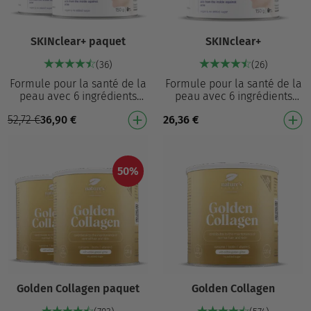
SKINclear+ paquet
SKINclear+
(36)
(26)
Formule pour la santé de la
Formule pour la santé de la
peau avec 6 ingrédients
peau avec 6 ingrédients
actifs contre l'acné¹ et pour
actifs contre l'acné¹ et pour
52,72
€
36,90
€
26,36
€
réguler l'activité hormonale³
la régulation de l'activité
Actrisa…
hormonale…
50%
Golden Collagen paquet
Golden Collagen