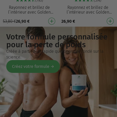
(793)
(574)
Rayonnez et brillez de
Rayonnez et brillez de
l’intérieur avec Golden
l’intérieur avec Golden
Collagen Le premier
Collagen Le premier
53,80
€
26,90
€
26,90
€
collagène doré au monde,
collagène doré au monde,
aussi exceptionnel que
aussi exceptionnel que
vous…
vous…
Votre formule personnalisée
pour la perte de poids
Créée à partir d’un rapide questionnaire fondé sur la
science.
Créez votre formule →