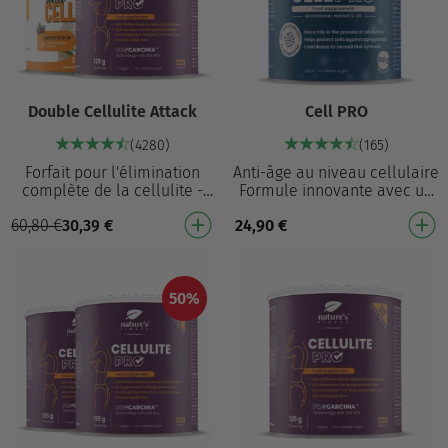
Double Cellulite Attack
Cell PRO
(4280)
(165)
Forfait pour l'élimination
Anti-âge au niveau cellulaire
complète de la cellulite -
Formule innovante avec un
support interne et externe
effet actif sur la division
60,80
€
30,39
€
24,90
€
pour les effets les plus
cellulaire, la synthèse du
rapides ! Cel…
NAD+ et …
50%