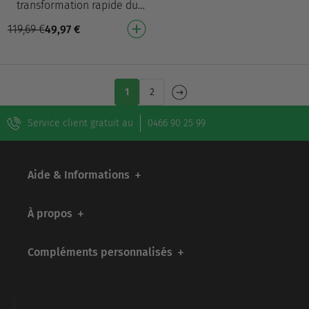
transformation rapide du
corps – prêt(e) pour la plage
119,69
€
49,97
€
! Pour la perte de poids², la
réduction de …
1
2
Service client gratuit au
0466 90 25 99
Aide & Informations
À propos
Compléments personnalisés