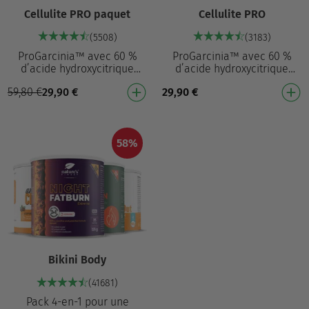
Cellulite PRO paquet
Cellulite PRO
(5508)
(3183)
ProGarcinia™ avec 60 %
ProGarcinia™ avec 60 %
d’acide hydroxycitrique
d’acide hydroxycitrique
contribue à réduire
contribue à réduire
59,80
€
29,90
€
29,90
€
l’accumulation de graisses²
l’accumulation de graisses²
dans le corps Aide à réd…
dans le corps Aide à réd…
58%
Bikini Body
(41681)
Pack 4-en-1 pour une