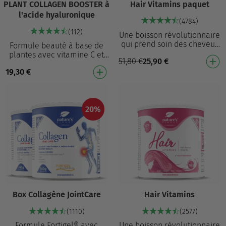
PLANT COLLAGEN BOOSTER à
Hair Vitamins paquet
l'acide hyaluronique
(4784)
(112)
Une boisson révolutionnaire
qui prend soin des cheveux
Formule beauté à base de
de l'intérieur vers l'extérieur!
plantes avec vitamine C et
51,80
€
25,90
€
Contribue à maintenir des
acide hyaluronique
cheve…
19,30
€
Alternative végétale :
parfaite pour un mode de …
20%
Box Collagène JointCare
Hair Vitamins
(1110)
(2577)
Formule Fortigel® avec
Une boisson révolutionnaire