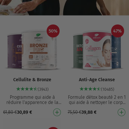
50%
47%
Cellulite & Bronze
Anti-Age Cleanse
(3943)
(10485)
Programme qui aide à
Formule détox beauté 2 en 1
réduire l'apparence de la
qui aide à nettoyer le corps
cellulite¹ et contribue à une
et à prévenir le
61,80
€
30,89
€
75,50
€
39,88
€
pigmentation normale de la
vieillissement prématuré dû
peau⁷ Cellulite…
au stress oxydati…