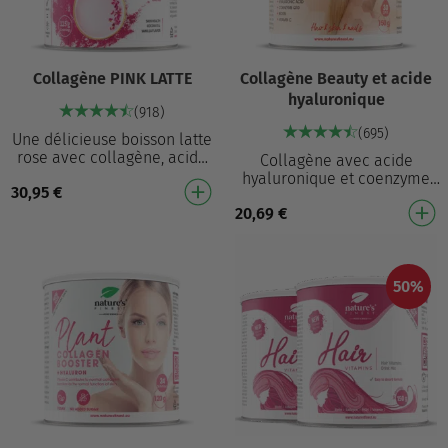
Collagène PINK LATTE
Collagène Beauty et acide
hyaluronique
(918)
(695)
Une délicieuse boisson latte
rose avec collagène, acide
Collagène avec acide
hyaluronique et
hyaluronique et coenzyme
30,95
€
ashwagandha Goût crémeux
Q10 Formule de beauté tout-
de noix de coco et de …
20,69
€
en-un : collagène, MSM,
biotine, acide hyaluro…
50%