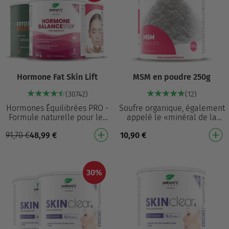
Hormone Fat Skin Lift
MSM en poudre 250g
(30742)
(12)
Hormones Équilibrées PRO -
Soufre organique, également
Formule naturelle pour les
appelé le «minéral de la
femmes, qui avec la
beauté » Le soufre est un
91,70
€
48,99
€
10,90
€
vitamine B6 contribue à la
élément important du corps
régulation de l'ac…
humain Utilis…
30%