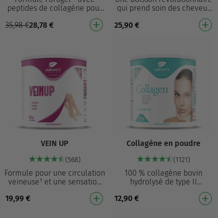
peptides de collagène pour
qui prend soin des cheveux
des articulations saines et
de l'intérieur! Contribue à
35,98
€
28,78
€
25,90
€
mobiles³ Collagène
maintenir des cheveux sains¹
hydrolysé de type II p…
450 µg …
VEIN UP
Collagène en poudre
(568)
(1121)
Formule pour une circulation
100 % collagène bovin
veineuse¹ et une sensation
hydrolysé de type II
de jambes légères¹ Pour des
Hydrolysé pour une
19,99
€
12,90
€
jambes fatiguées¹ Aide à
meilleure absorption –
maintenir …
décomposé en peptides plus
petits …