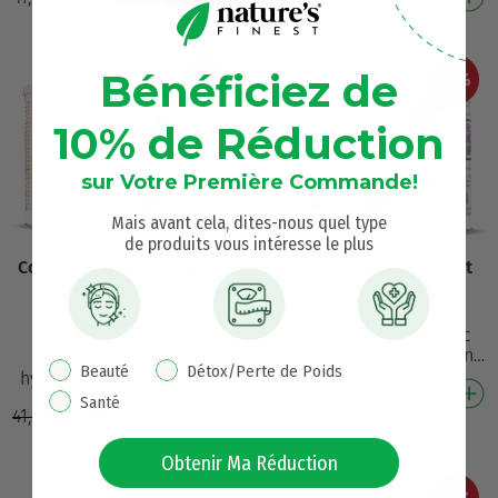
quotidiennes. Collag…
maintenir la…
Bénéficiez de
30%
30%
10% de Réduction
sur Votre Première Commande!
Mais avant cela, dites-nous quel type
de produits vous intéresse le plus
Collagène Beauty et acide
Beauty Hyaluron paquet
hyaluronique paquet
(3062)
(1008)
Acide hyaluronique avec
collagène hydrolysé Pépins
Collagène avec acide
pop up interest
Beauté
Détox/Perte de Poids
de collagène avec haute
hyaluronique et coenzyme
42,98
€
29,98
€
biodisponibilité Contient 200
Q10 Formule beauté tout-en-
Santé
mg d'acide hya…
41,38
€
28,98
€
un : collagène, MSM, biotine,
acide hyaluroniq…
Obtenir Ma Réduction