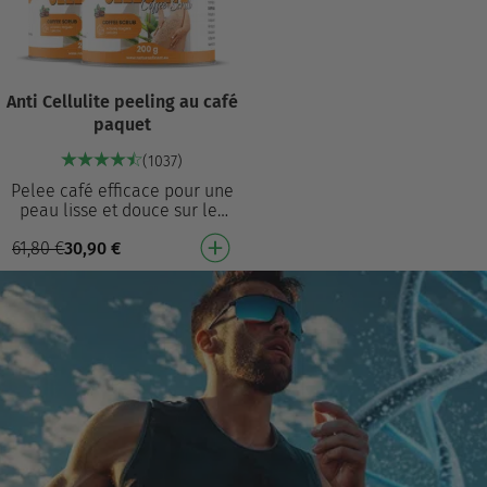
Anti Cellulite peeling au café
paquet
(1037)
Pelee café efficace pour une
peau lisse et douce sur les
cuisses et les jambes
61,80
€
30,90
€
Combine café et sel de
l'Himalaya pour u…