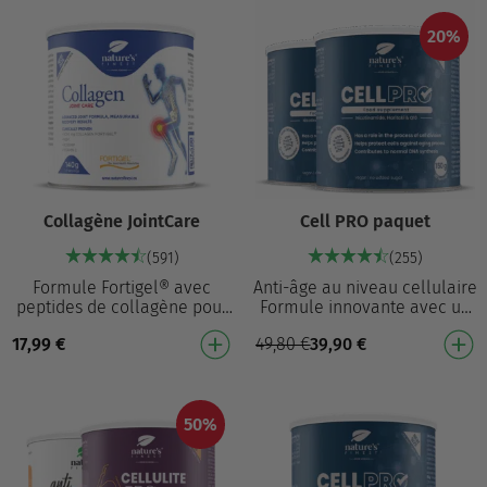
20%
Collagène JointCare
Cell PRO paquet
(591)
(255)
Formule Fortigel® avec
Anti-âge au niveau cellulaire
peptides de collagène pour
Formule innovante avec un
des articulations saines et
effet actif sur la division
17,99
€
49,80
€
39,90
€
flexibles³ Collagène
cellulaire, la synthèse du
hydrolysé de type II…
NAD+ et …
50%