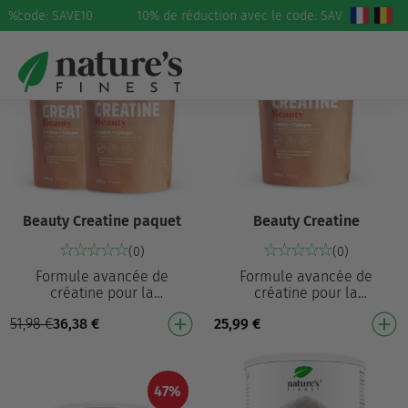
le code: SAVE10
%
10% de réduction avec le code: SAVE10
30%
Beauty Creatine paquet
Beauty Creatine
(0)
(0)
Formule avancée de
Formule avancée de
créatine pour la
créatine pour la
performance physique¹, les
performance physique¹, les
51,98
€
36,38
€
25,99
€
cheveux et la peau⁴
cheveux et la peau⁴
Augmente la performance
Augmente la performance
physique lor…
physique lor…
47%