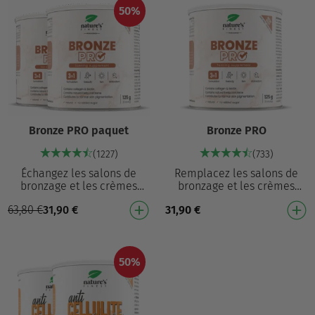
50%
Bronze PRO paquet
Bronze PRO
(1227)
(733)
Échangez les salons de
Remplacez les salons de
bronzage et les crèmes
bronzage et les crèmes
autobronzantes pour une
autobronzantes par une
63,80
€
31,90
€
31,90
€
formule bronzante qui agit
formule bronzante qui agit
de l'intérieur Supplém…
de l'intérieur Complém…
50%