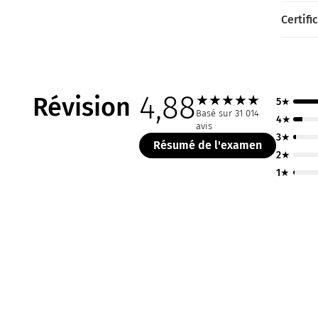
Certifi
4,88
Révision
★
★
★
★
★
5★
Basé sur 31 014
4★
avis
3★
Résumé de l'examen
2★
1★