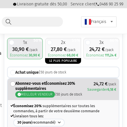
Livraison gratuite dès 50,00 € d'achat
Service client
0466 90 25 99
Rembour
Français
30,90
€
61,80
€
50%
55%
60%
1
x
2
x
3
x
30,90
€
27,80
€
24,72
€
/pack
/pack
/pack
s
Économisez
30,90
€
Économisez
68,00
€
Économisez
111,24
€
LE PLUS POPULAIRE
Achat unique
|
50
jours de stock
Abonnez-vous etÉconomisez 20%
24,72
€
/pack
supplémentaires
Sauvegarder
6,18
€
MEILLEUR VENDEUR
|
50
jours de stock
t
Économisez 20%
supplémentaires sur toutes les
commandes, à partir de votre deuxième commande
Livraison tous les:
30
jours
(recommandé)