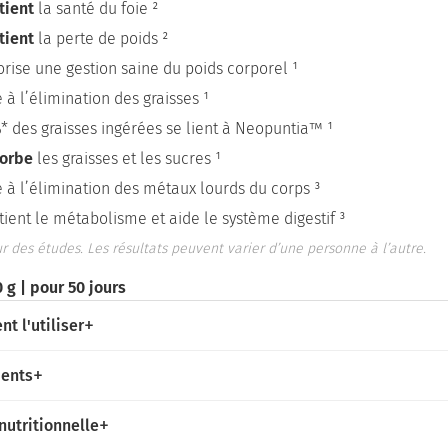
tient
la santé du foie ²
tient
la perte de poids ²
orise une gestion saine du poids corporel ¹
 à l’élimination des graisses ¹
* des graisses ingérées se lient à Neopuntia™ ¹
orbe
les graisses et les sucres ¹
e à l’élimination des métaux lourds du corps ³
tient le métabolisme et aide le système digestif ³
r des études. Les résultats peuvent varier d’une personne à l’autre.
 g | pour 50 jours
t l'utiliser
ients
nutritionnelle