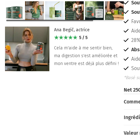
Sou
Sou
Fav
Ana Begič, actrice
Aide
5 / 5
28%
Cela m'aide à me sentir bien,
Abs
ma digestion s'est améliorée et
Aid
mon ventre est déjà plus défini !
Sou
*Basé su
Net 250
Commen
Ingréd
Valeur 