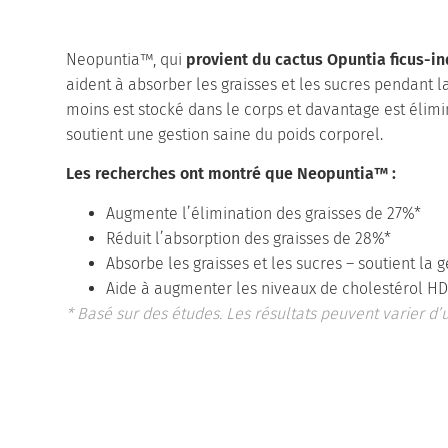
Neopuntia™, qui
provient du cactus Opuntia ficus-in
aident à absorber les graisses et les sucres pendant l
moins est stocké dans le corps et davantage est élim
soutient une gestion saine du poids corporel.
Les recherches ont montré que Neopuntia™ :
Augmente l’élimination des graisses de 27%*
Réduit l’absorption des graisses de 28%*
Absorbe les graisses et les sucres – soutient la 
Aide à augmenter les niveaux de cholestérol HDL
* Basé sur des études. Les résultats peuvent varier d’