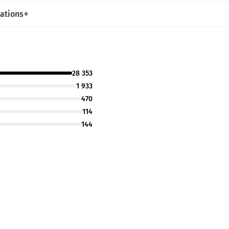
cations
28 353
1 933
470
114
144