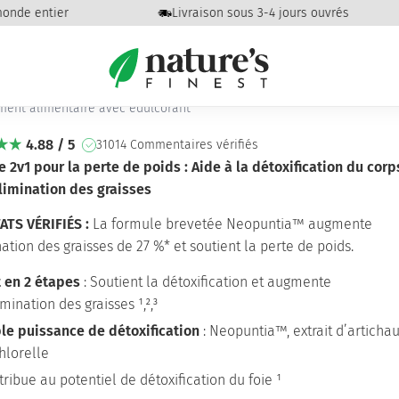
nde entier
Livraison sous 3-4 jours ouvrés
lly Burn paquet
tox Belly Burn paquet
ent alimentaire avec édulcorant
4.88 / 5
31014 Commentaires vérifiés
 2v1 pour la perte de poids : Aide à la détoxification du corp
élimination des graisses
ATS VÉRIFIÉS :
La formule brevetée Neopuntia™ augmente
nation des graisses de 27 %* et soutient la perte de poids.
t en 2 étapes
: Soutient la détoxification et augmente
imination des graisses ¹,²,³
ple puissance de détoxification
: Neopuntia™, extrait d’artichau
hlorelle
ribue au potentiel de détoxification du foie ¹