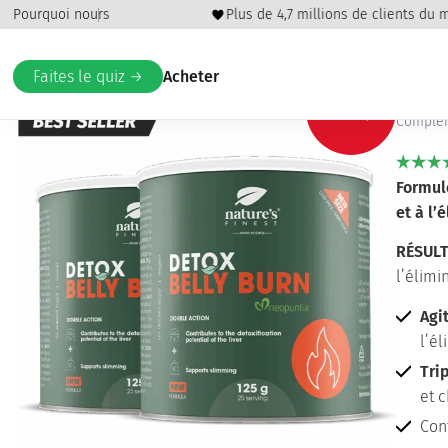
 sous 60 jours
Pourquoi nou
Plus de 4,7 millions de clients du mo
Accueil
/
Perte de poids
/
Détox et perte de poids
/ Detox Be
De
Faites le quiz →
Acheter
-50%
Complém
Formule
et à l’
RÉSULT
l’élimi
Agi
l’él
Tri
et c
Cont