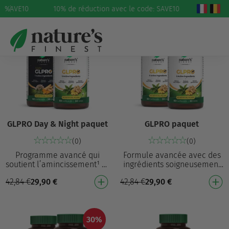
: SAVE10
%
10% de réduction avec le code: SAVE10
30%
30%
GLPRO Day & Night paquet
GLPRO paquet
(0)
(0)
Programme avancé qui
Formule avancée avec des
soutient l’amincissement¹ et
ingrédients soigneusement
aide à maintenir un sommeil
sélectionnés qui soutiennent
42,84
€
29,90
€
42,84
€
29,90
€
naturel7 GLPRO : Soutient
l’amincissement¹ et
l’amincissement…
réduisent l’appétit…
30%