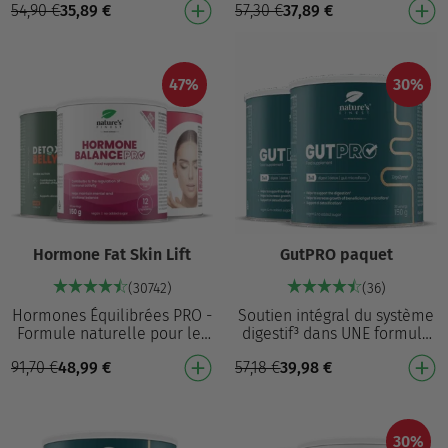
54,90
€
35,89
€
57,30
€
37,89
€
aide à réduire l’appétit¹ et le
l'élimination des graisses
poids c…
RÉSULTATS VÉRIFI…
47%
30%
Hormone Fat Skin Lift
GutPRO paquet
(30742)
(36)
Hormones Équilibrées PRO -
Soutien intégral du système
Formule naturelle pour les
digestif³ dans UNE formule
femmes, qui avec la
complète NOUVEAU : formule
91,70
€
48,99
€
57,18
€
39,98
€
vitamine B6 contribue à la
synergique 3-en-1 : digestion⁷
régulation de l'ac…
+ déto…
30%