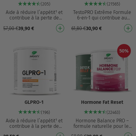
(205)
(21565)
Aide à réduire l’appétit¹ et
TestoPRO Extrême Formule
contribue à la perte de
6-en-1 qui contribue au
poids¹ Contribue à la perte
fonctionnement musculaire⁴
57,00
€
39,90
€
61,80
€
30,90
€
de poids⁴ Réduit l’appétit¹
et au maintien de niveaux
Atténue la…
normaux d'hormone…
50%
GLPRO-1
Hormone Fat Reset
(196)
(22463)
Aide à réduire l’appétit¹ et
Hormone Balance PRO –
contribue à la perte de
formule naturelle pour les
poids¹ Contribue à la perte
femmes, qui avec la