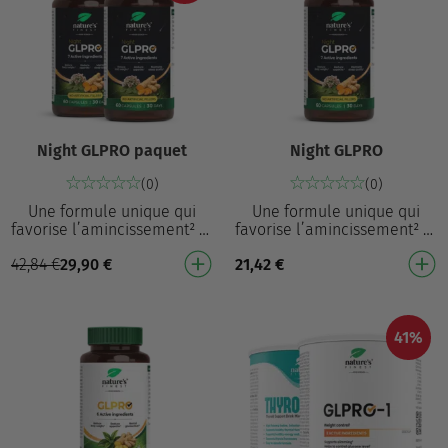
Night GLPRO paquet
Night GLPRO
(0)
(0)
Une formule unique qui
Une formule unique qui
favorise l’amincissement² et
favorise l’amincissement² et
aide à maintenir un sommeil
aide à maintenir un sommeil
42,84
€
29,90
€
21,42
€
naturel³ Contribue à réduire
naturel³ Contribue à réduire
l’appétit¹…
l’appétit¹…
41%