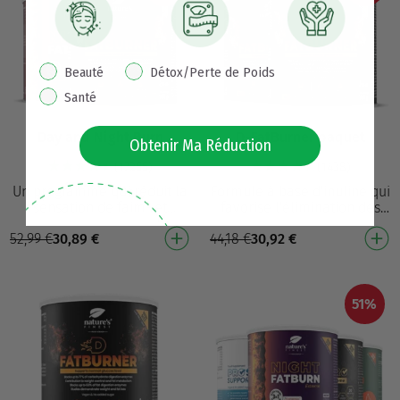
pop up interest
Beauté
Détox/Perte de Poids
Santé
Day and Night Burn
D-FatBurner paquet
Obtenir Ma Réduction
(17255)
(1438)
Un programme qui réduit la
Formule à base d'inuline qui
sensation de faim¹ et
favorise l'élimination des
soutient la perte de poids9
graisses et contribue à la
52,99
€
30,89
€
44,18
€
30,92
€
D-FatBurner : Réduit la
perte de poids⁴ Avec sa
sensation de faim¹…
formule brev…
51%