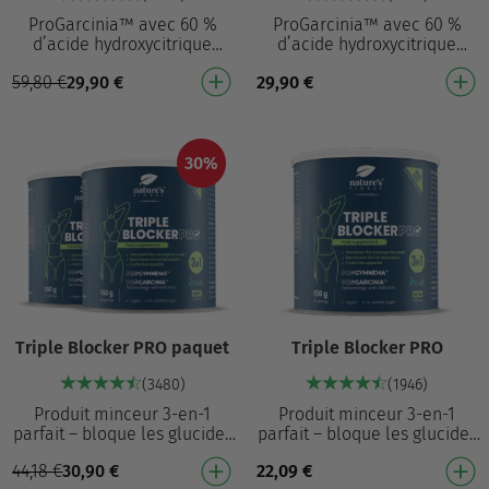
ProGarcinia™ avec 60 %
ProGarcinia™ avec 60 %
d’acide hydroxycitrique
d’acide hydroxycitrique
contribue à réduire
contribue à réduire
59,80
€
29,90
€
29,90
€
l’accumulation de graisses²
l’accumulation de graisses²
dans le corps Aide à réd…
dans le corps Aide à réd…
30%
Triple Blocker PRO paquet
Triple Blocker PRO
(3480)
(1946)
Produit minceur 3-en-1
Produit minceur 3-en-1
parfait – bloque les glucides
parfait – bloque les glucides
et les graisses¹, inhibe les
et les graisses¹, inhibe les
44,18
€
30,90
€
22,09
€
fringales et réduit l’envie de
fringales et réduit l’envie de