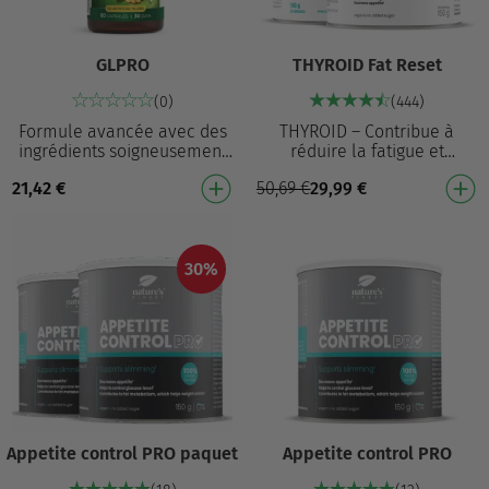
GLPRO
THYROID Fat Reset
(0)
(444)
Formule avancée avec des
THYROID – Contribue à
ingrédients soigneusement
réduire la fatigue et
sélectionnés qui soutiennent
l’épuisement² et joue un rôle
21,42
€
50,69
€
29,99
€
l’amincissement¹ et
dans le fonctionnement de
réduisent l’appétit…
la thyroïde⁵ Joue u…
30%
Appetite control PRO paquet
Appetite control PRO