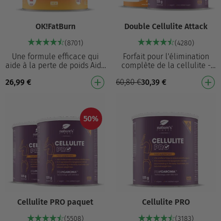
OK!FatBurn
Double Cellulite Attack
(8701)
(4280)
Une formule efficace qui
Forfait pour l'élimination
aide à la perte de poids Aide
complète de la cellulite -
à réduire les réserves de
support interne et externe
26,99
€
60,80
€
30,39
€
graisses, ce qui contribue à
pour les effets les plus
la perte …
rapides ! Cel…
50%
Cellulite PRO paquet
Cellulite PRO
(5508)
(3183)