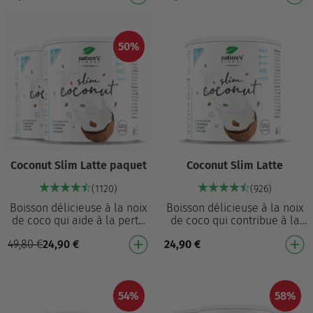
immunit…
Mélange pu…
50%
Coconut Slim Latte paquet
Coconut Slim Latte
(1120)
(926)
Boisson délicieuse à la noix
Boisson délicieuse à la noix
de coco qui aide à la perte
de coco qui contribue à la
de poids² Avec extrait
perte de poids² Avec extrait
49,80
€
24,90
€
24,90
€
d'artichaut et extrait de
d'artichaut et extrait de
feuilles d'or…
feuilles…
54%
58%