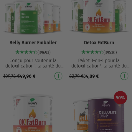
Belly Burner Emballer
Detox FatBurn
(39693)
(39530)
Conçu pour soutenir la
Paket 3-en-1 pour la
détoxification³, la santé du
détoxification⁴, la santé du
foie¹ et bien plus encore.
foie³ et la perte de poids¹
109,78
€
49,96
€
82,79
€
34,89
€
Liver Cleanse: Soutient la
Aide à éliminer les dépôts
santé du foie…
graisseux et c…
50%