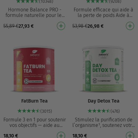
(10348)
(9208)
Hormone Balance PRO -
Formule efficace qui aide à
formule naturelle pour les
la perte de poids Aide à
femmes qui, grâce à la
éliminer les réserves de
55,89
€
27,93
€
53,98
€
26,98
€
vitamine B6, contribue à
graisse, ce qui contribue à la
réguler l'activité hor…
perte de p…
FatBurn Tea
Day Detox Tea
(3015)
(476)
Formule 3 en 1 pour soutenir
Stimulez la purification de
vos objectifs — aide au
l’organisme¹, soutenez votre
contrôle du poids¹, freine la
foie¹ et favorisez la perte de
18,10
€
18,10
€
faim¹ et soutient le système
poids³ – chaque jour