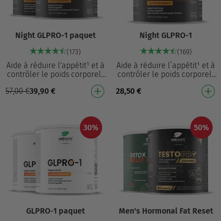
Night GLPRO-1 paquet
Night GLPRO-1
(173)
(169)
Aide à réduire l'appétit¹ et à
Aide à réduire l’appétit¹ et à
contrôler le poids corporel¹
contrôler le poids corporel¹
Formule 8-en-1 qui aide à
Formule 8-en-1 qui aide à
57,00
€
39,90
€
28,50
€
réduire l'appétit¹ et le poids
réduire l’appétit¹ et le poids
co…
co…
30%
50%
GLPRO-1 paquet
Men's Hormonal Fat Reset