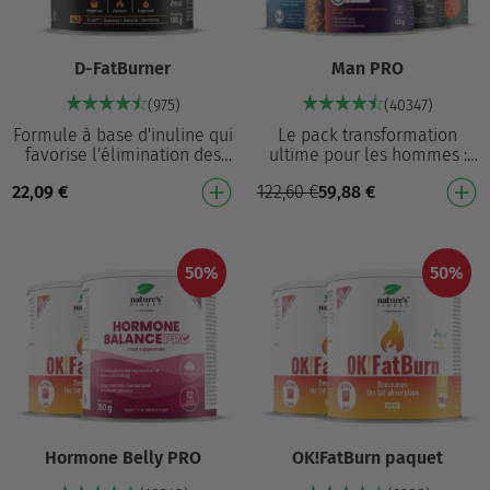
D-FatBurner
Man PRO
(975)
(40347)
Formule à base d'inuline qui
Le pack transformation
favorise l'élimination des
ultime pour les hommes :
graisses et contribue à la
augmente l’élimination des
22,09
€
122,60
€
59,88
€
perte de poids⁴ Avec sa
graisses⁵, aide à maintenir
formule brev…
une endurance op…
50%
50%
Hormone Belly PRO
OK!FatBurn paquet