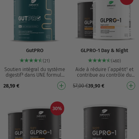
GutPRO
GLPRO-1 Day & Night
(21)
(460)
Soutien intégral du système
Aide à réduire l’appétit¹ et
digestif³ dans UNE formule
contribue au contrôle du
complète NOUVEAU : formule
poids¹ Une formule 8-en-1
28,59
€
57,00
€
39,90
€
synergique 3-en-1 : digestion⁷
qui aide à réduire l’appétit¹
+ déto…
et le poi…
30%