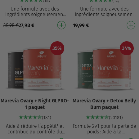
(18)
(12)
Une formule avec des
Une formule avec des
ingrédients soigneusement
ingrédients soigneusement
sélectionnés qui soutient la
sélectionnés qui soutient la
39,98
€
27,98
€
19,99
€
perte de poids¹ et diminue
perte de poids¹ et diminue
l’appétit¹ Contr…
l’appétit¹ Contr…
35%
34%
Marevia Ovary + Night GLPRO-
Marevia Ovary + Detox Belly
1 paquet
Burn paquet
(181)
(20181)
Aide à réduire l’appétit¹ et
Formule 2v1 pour la perte de
contribue au contrôle du
poids : Aide à la
poids¹ Formule 8-en-1 qui
détoxification du corps et à