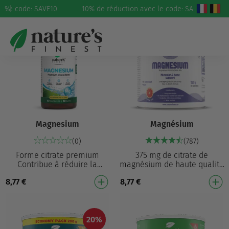
c le code: SAVE10
%
10% de réduction avec le code: SAVE10
Magnesium
Magnésium
(0)
(787)
Forme citrate premium
375 mg de citrate de
Contribue à réduire la
magnésium de haute qualité
fatigue et l’épuisement¹
— 100 % de vos besoins
8,77
€
8,77
€
Contribue à l’équilibre des
quotidiens Avec inuline :
électrolytes¹ Contrib…
source de fibres Contr…
20%