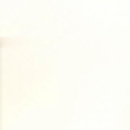
ux, peau, ongles
s et articulations