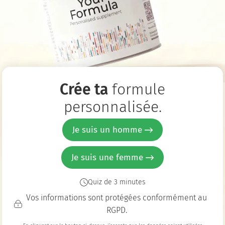
illissement sain
Muscles, endurance
Cheve
tion du poids
Concentration et mémoire
O
n de ce qui précède
Crée ta
formule
personnalisée.
Je suis un homme
Je suis une femme
Quiz de 3 minutes
Vos informations sont protégées conformément au
RGPD.