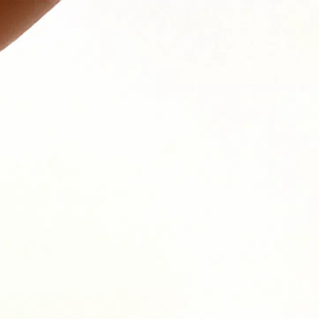
Consultation gratuite
0466 90 25 99
Français
1 / 14
aitez améliorer ?
Sommeil
ystème immunitaire