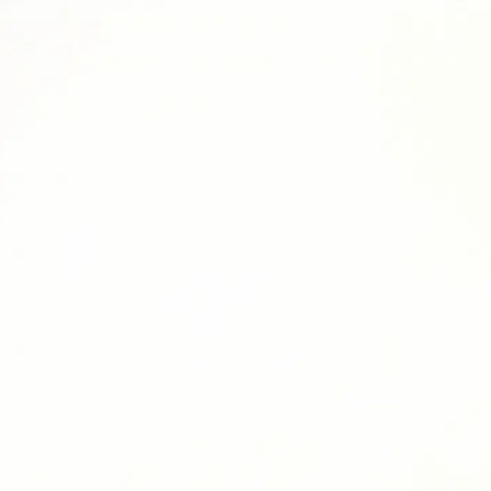
%
10% de réduction avec le code: SAVE10
dnk quiz
Faites le quiz →
Acheter
Quel est
Plusieurs r
Cho
San