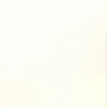
Vie
Ges
Rie