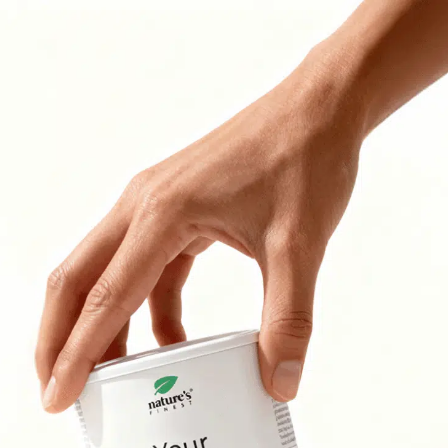
 votre objectif principal ou problème que vous souh
éponses possibles
lestérol et santé cardiovasculaire
Énergie
té des yeux
Digestion et ballonnements
S