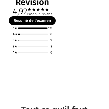
Révision
4,92
★
★
★
★
★
Basé sur 695 avis
Résumé de l'examen
5★
651
4★
33
3★
9
2★
2
1★
0