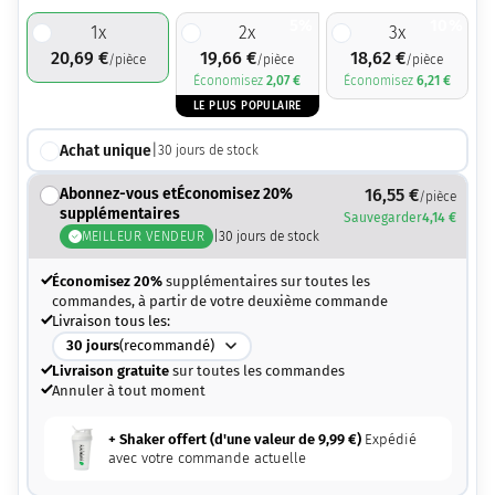
5%
10%
1
x
2
x
3
x
20,69
€
19,66
€
18,62
€
/pièce
/pièce
/pièce
Économisez
2,07
€
Économisez
6,21
€
LE PLUS POPULAIRE
Achat unique
|
30
jours de stock
Abonnez-vous etÉconomisez 20%
16,55
€
/pièce
supplémentaires
Sauvegarder
4,14
€
MEILLEUR VENDEUR
|
30
jours de stock
Économisez 20%
supplémentaires sur toutes les
commandes, à partir de votre deuxième commande
Livraison tous les:
30
jours
(recommandé)
Livraison gratuite
sur toutes les commandes
Annuler à tout moment
+ Shaker offert (d'une valeur de
9,99
€
)
Expédié
avec votre commande actuelle