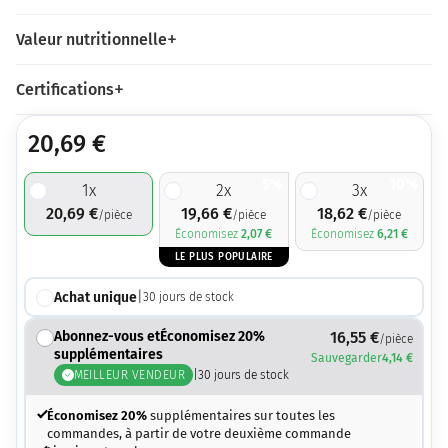
Valeur nutritionnelle
Certifications
20,69
€
5%
10%
1
x
2
x
3
x
20,69
€
19,66
€
18,62
€
/pièce
/pièce
/pièce
Économisez
2,07
€
Économisez
6,21
€
LE PLUS POPULAIRE
Achat unique
|
30
jours de stock
Abonnez-vous etÉconomisez 20%
16,55
€
/pièce
supplémentaires
Sauvegarder
4,14
€
MEILLEUR VENDEUR
|
30
jours de stock
Économisez 20%
supplémentaires sur toutes les
commandes, à partir de votre deuxième commande