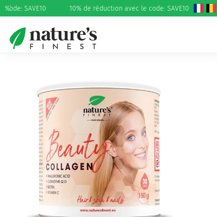
 code: SAVE10
%
10% de réduction avec le code: SAVE10
Accueil
/
Beauté et soins
/
Cheveux
/ Collagène Beauty et
acide hyaluronique