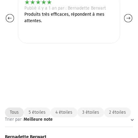
★
★
★
★
★
Publié il y a 1 an par : Bernadette Berwart
Pu
Produits très efficaces, répondent à mes
Do
attentes.
fa
id
Tous
5 étoiles
4 étoiles
3 étoiles
2 étoiles
Trier par :
Meilleure note
Bernadette Berwart